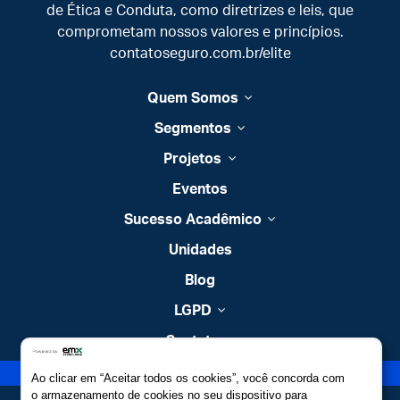
de Ética e Conduta, como diretrizes e leis, que
comprometam nossos valores e princípios.
contatoseguro.com.br/elite
Quem Somos
Segmentos
Projetos
Eventos
Sucesso Acadêmico
Unidades
Blog
LGPD
Contato
Estude no Elite
Ao clicar em “Aceitar todos os cookies”, você concorda com
o armazenamento de cookies no seu dispositivo para