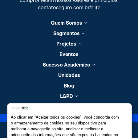
comprometam nossos valores e princípios.
contatoseguro.com.br/elite
Quem Somos
Segmentos
Projetos
Eventos
Sucesso Acadêmico
Unidades
Blog
LGPD
Contato
Ao clicar em “Aceitar todos os cookies”, você concorda com
Estude no Elite
o armazenamento de cookies no seu dispositivo para
melhorar a navegação no site, analisar e melhorar a
adequação das informações que são expostas baseadas no