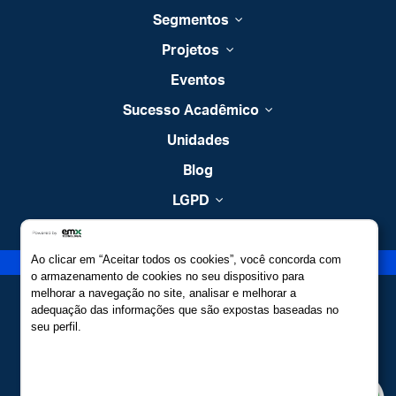
Segmentos
Projetos
Eventos
Sucesso Acadêmico
Unidades
Blog
LGPD
Contato
Ao clicar em “Aceitar todos os cookies”, você concorda com
Estude no Elite
o armazenamento de cookies no seu dispositivo para
melhorar a navegação no site, analisar e melhorar a
adequação das informações que são expostas baseadas no
seu perfil.
Desenvolvido por: