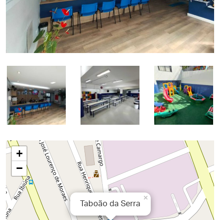
+
−
×
Taboão da Serra