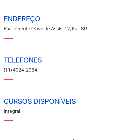
ENDEREÇO
Rua Tenente Olavo de Assis, 12, Itu - SP
TELEFONES
(11) 4024-2984
CURSOS DISPONÍVEIS
Integral