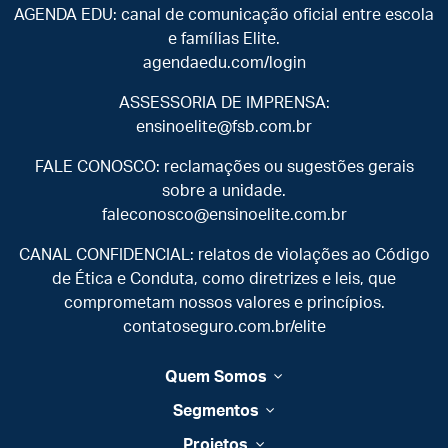
AGENDA EDU: canal de comunicação oficial entre escola
e famílias Elite.
agendaedu.com/login
ASSESSORIA DE IMPRENSA:
ensinoelite@fsb.com.br
FALE CONOSCO: reclamações ou sugestões gerais
sobre a unidade.
faleconosco@ensinoelite.com.br
CANAL CONFIDENCIAL: relatos de violações ao Código
de Ética e Conduta, como diretrizes e leis, que
comprometam nossos valores e princípios.
contatoseguro.com.br/elite
Quem Somos
Segmentos
Projetos